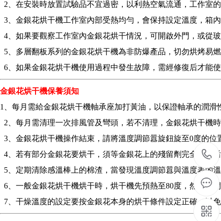
2、在安裝時放置試驗品不宜過密，以利熱空氣流通，工作室
3、金銀花烘干機工作室內部受熱均勻，會保持設定溫度，箱
4、如果要觀察工作室內金銀花烘干情況，可開啟外門，或從
5、多層翻板系列的金銀花烘干機為非防爆產品，切勿烘烤易
6、如果金銀花烘干機使用過程中發生故障，需經修復后才能使
金銀花烘干機保養須知
1、每月需給金銀花烘干機軸承座加打黃油，以保證軸承的潤滑
2、每月需清理一次排風管及彎頭，若不清理，金銀花烘干機
3、金銀花烘干機操作結束，請將溫度調節囂旋鈕旋至0度的位
4、若有部分金銀花要烘干，須等金銀花上的殘留劑完全揮發
5、定期清除感溫棒上的棉渣，當發現溫度調節囂與溫度表的溫
6、一般金銀花烘干機烘干時，烘干機先預熱至80度，然后關閉
7、干燥溫度的設定要按金銀花本身的烘干條件設定正確，以