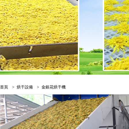
首頁
>
烘干設備
> 金銀花烘干機