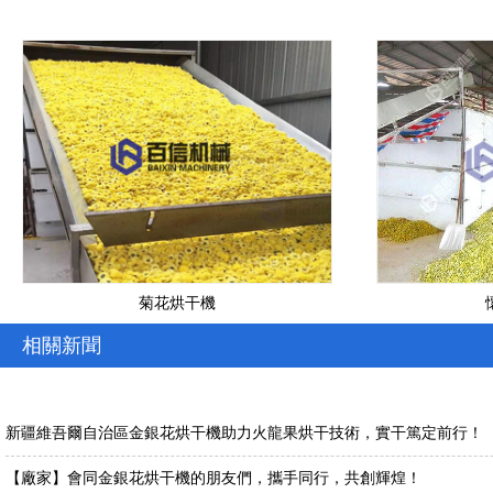
菊花烘干機
相關新聞
新疆維吾爾自治區金銀花烘干機助力火龍果烘干技術，實干篤定前行！
【廠家】會同金銀花烘干機的朋友們，攜手同行，共創輝煌！