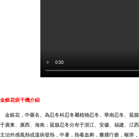
金銀花烘干機介紹
金銀花，中藥名。為忍冬科忍冬屬植物忍冬、華南忍冬、菰腺
于廣東、廣西、海南；菰腺忍冬分布于浙江、安徽、福建、江西
主治外感風熱或溫病發熱，中暑，熱毒血痢，癰腫疔瘡，喉痹，