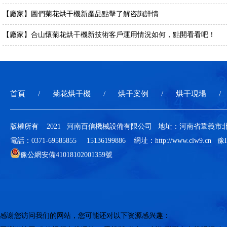
【廠家】圖們菊花烘干機新產品點擊了解咨詢詳情
【廠家】合山懷菊花烘干機新技術客戶運用情況如何，點開看看吧！
首頁
菊花烘干機
烘干案例
烘干現場
版權所有 2021 河南百信機械設備有限公司 地址：河南省鞏義
電話：0371-69585855 15136199886 網址：http://www.clw9.cn
豫I
豫公網安備41018102001359號
感谢您访问我们的网站，您可能还对以下资源感兴趣：