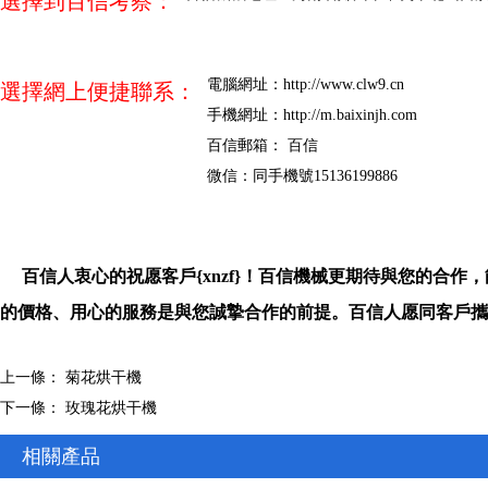
選擇到百信考察：
電腦網址：
http://www.clw9.cn
選擇網上便捷聯系：
手機網址：
http://m.baixinjh.com
百信郵箱： 百信
微信：同手機號15136199886
百信人衷心的祝愿客戶{xnzf}！百信機械更期待與您的合
的價格、用心的服務是與您誠摯合作的前提。百信人愿同客戶攜
上一條：
菊花烘干機
下一條：
玫瑰花烘干機
相關產品