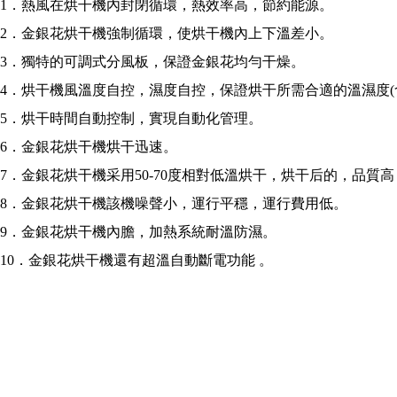
1．熱風在烘干機內封閉循環，熱效率高，節約能源。
2．
金銀花烘干機
強制循環，使烘干機內上下溫差小。
3．獨特的可調式分風板，保證金銀花均勻干燥。
4．烘干機風溫度自控，濕度自控，保證烘干所需合適的溫濕度(
5．烘干時間自動控制，實現自動化管理。
6．金銀花烘干機烘干迅速。
7．金銀花烘干機采用50-70度相對低溫烘干，烘干后的，品質
8．
金銀花烘干機
該機噪聲小，運行平穩，運行費用低。
9．金銀花烘干機內膽，加熱系統耐溫防濕。
10．金銀花烘干機還有超溫自動斷電功能 。